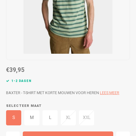
WETSUITS & SURFKLEDING
VESTEN
JASSEN
BROEKEN
VESTEN
SNOW KLEDING
BROEKEN
HEADWEAR & ACCESSOIRES
TASSEN, HEADWEAR & ACCESSOIRES
WETSUITS & SURFKLEDING
€39,95
ATHLETICS
1-2 DAGEN
BEACHMODE
BAXTER - T-SHIRT MET KORTE MOUWEN VOOR HEREN
LEES MEER
SELECTEER MAAT
BIKINI'S & BADPAKKEN
S
M
L
XL
XXL