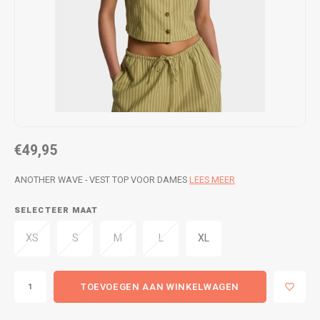
WETSUITS & SURFKLEDING
VESTEN
JASSEN
BROEKEN
VESTEN
SNOW KLEDING
BROEKEN
HEADWEAR & ACCESSOIRES
€49,95
TASSEN, HEADWEAR & ACCESSOIRES
WETSUITS & SURFKLEDING
ANOTHER WAVE - VEST TOP VOOR DAMES
LEES MEER
ATHLETICS
SELECTEER MAAT
BEACHMODE
XS
S
M
L
XL
BIKINI'S & BADPAKKEN
TOEVOEGEN AAN WINKELWAGEN