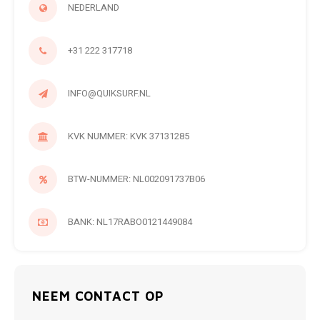
NEDERLAND
+31 222 317718
INFO@QUIKSURF.NL
KVK NUMMER: KVK 37131285
BTW-NUMMER: NL002091737B06
BANK: NL17RABO0121449084
NEEM CONTACT OP