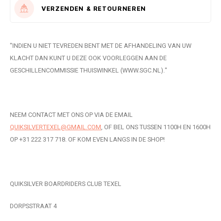
WETSUITS & SURFKLEDING
VESTEN
VERZENDEN & RETOURNEREN
JASSEN
BROEKEN
"INDIEN U NIET TEVREDEN BENT MET DE AFHANDELING VAN UW
VESTEN
SNOW KLEDING
KLACHT DAN KUNT U DEZE OOK VOORLEGGEN AAN DE
GESCHILLENCOMMISSIE THUISWINKEL (WWW.SGC.NL)."
BROEKEN
HEADWEAR & ACCESSOIRES
TASSEN, HEADWEAR & ACCESSOIRES
WETSUITS & SURFKLEDING
NEEM CONTACT MET ONS OP VIA DE EMAIL
ATHLETICS
QUIKSILVERTEXEL@GMAIL.COM
, OF BEL ONS TUSSEN 1100H EN 1600H
OP +31 222 317 718. OF KOM EVEN LANGS IN DE SHOP!
BEACHMODE
BIKINI'S & BADPAKKEN
QUIKSILVER BOARDRIDERS CLUB TEXEL
DORPSSTRAAT 4