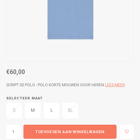
WETSUITS & SURFKLEDING
VESTEN
JASSEN
BROEKEN
VESTEN
SNOW KLEDING
BROEKEN
HEADWEAR & ACCESSOIRES
TASSEN, HEADWEAR & ACCESSOIRES
WETSUITS & SURFKLEDING
€60,00
ATHLETICS
SCRIPT SS POLO - POLO KORTE MOUWEN VOOR HEREN
LEES MEER
BEACHMODE
SELECTEER MAAT
S
M
L
XL
BIKINI'S & BADPAKKEN
TOEVOEGEN AAN WINKELWAGEN