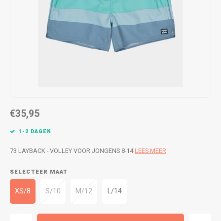
WETSUITS & SURFKLEDING
VESTEN
JASSEN
BROEKEN
VESTEN
SNOW KLEDING
BROEKEN
HEADWEAR & ACCESSOIRES
TASSEN, HEADWEAR & ACCESSOIRES
WETSUITS & SURFKLEDING
€35,95
ATHLETICS
1-2 DAGEN
BEACHMODE
73 LAYBACK - VOLLEY VOOR JONGENS 8-14
LEES MEER
SELECTEER MAAT
BIKINI'S & BADPAKKEN
XS/8
S/10
M/12
L/14